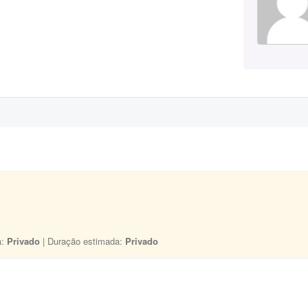
a:
Privado
| Duração estimada:
Privado