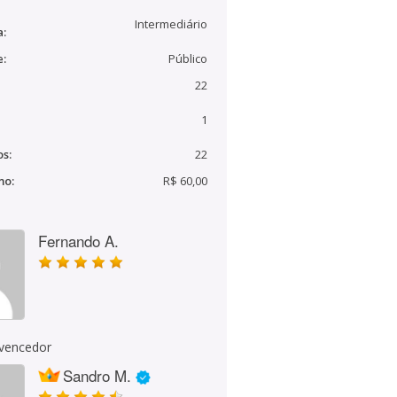
Intermediário
a:
e:
Público
22
1
s:
22
mo:
R$ 60,00
Fernando A.
 vencedor
Sandro M.