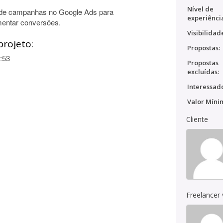
Nível de
o de campanhas no Google Ads para
experiênci
mentar conversões.
Visibilidad
projeto:
Propostas:
:53
Propostas
excluídas:
Interessado
Valor Míni
Cliente
Freelancer