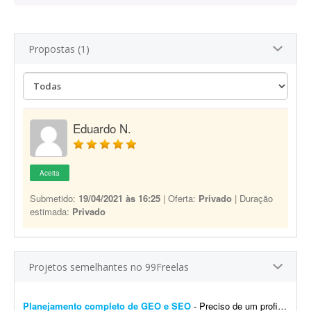
Propostas (1)
Eduardo N.
Aceita
Submetido:
19/04/2021 às 16:25
| Oferta:
Privado
| Duração
estimada:
Privado
Projetos semelhantes no 99Freelas
Planejamento completo de GEO e SEO
- Preciso de um profissional com entendimento de SEO e GEO para análise completa da minha marca online. A entrega deverá ser um planejamento estratégico completo, com pontos de a...