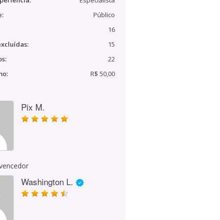
periência:
Especialista
e:
Público
16
xcluídas:
15
s:
22
mo:
R$ 50,00
Pix M.
 vencedor
Washington L.