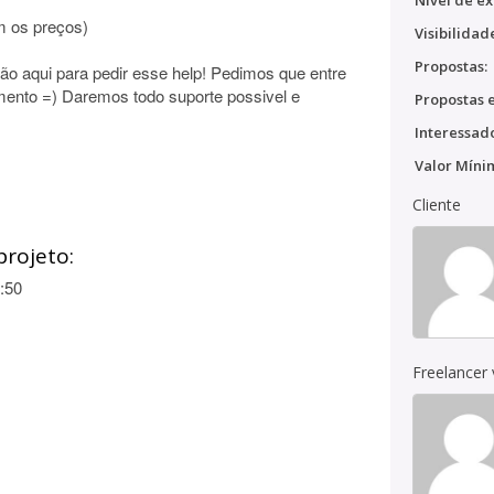
Nível de ex
 os preços)
Visibilidad
Propostas:
ão aqui para pedir esse help! Pedimos que entre
mento =) Daremos todo suporte possivel e
Propostas e
Interessado
Valor Míni
Cliente
projeto:
:50
Freelancer