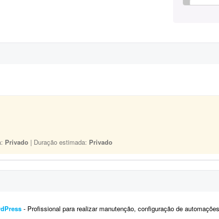
a:
Privado
| Duração estimada:
Privado
rdPress
- Profissional para realizar manutenção, configuração de automações, melhoria visual e a