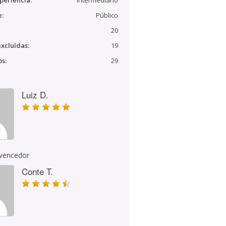
periência:
Intermediário
e:
Público
20
xcluídas:
19
s:
29
Luiz D.
 vencedor
Conte T.