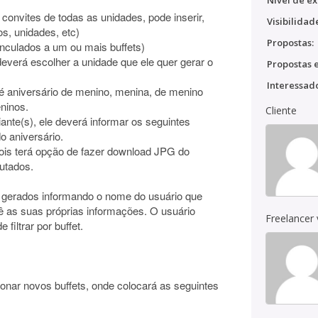
Nível de ex
convites de todas as unidades, pode inserir,
Visibilidad
os, unidades, etc)
Propostas:
nculados a um ou mais buffets)
deverá escolher a unidade que ele quer gerar o
Propostas e
Interessado
 é aniversário de menino, menina, de menino
ninos.
Cliente
ante(s), ele deverá informar os seguintes
o aniversário.
epois terá opção de fazer download JPG do
utados.
es gerados informando o nome do usuário que
vê as suas próprias informações. O usuário
Freelancer
filtrar por buffet.
ionar novos buffets, onde colocará as seguintes