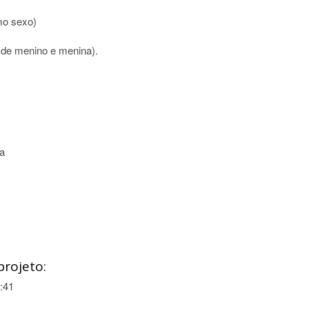
mo sexo)
r de menino e menina).
ma
projeto:
:41