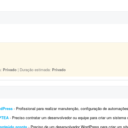
a:
Privado
| Duração estimada:
Privado
rdPress
- Profissional para realizar manutenção, configuração de automações, melhoria visual e a
IPTEA
- Preciso contratar um desenvolvedor ou equipe para criar um sistema web (SaaS multi-tenant) voltado para a emissão d
conteúdo pronto
- Preciso de um desenvolvedor WordPress para criar um site institucional simples, de aproximadamente 5 págin