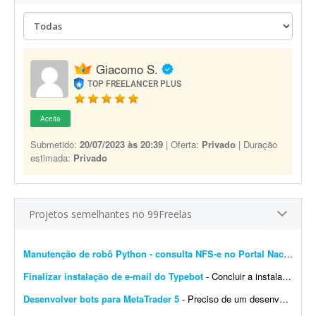
Giacomo S.
TOP FREELANCER PLUS
Aceita
Submetido:
20/07/2023 às 20:39
| Oferta:
Privado
| Duração
estimada:
Privado
Projetos semelhantes no 99Freelas
Manutenção de robô Python - consulta NFS-e no Portal Nacional
- 
Finalizar instalação de e-mail do Typebot
- Concluir a instalação de e-mail do Typebot. Configurar SMTP, validar o envio de mensagens e integrar a funcionalidade com a instância atual. Entregar documentação ...
Desenvolver bots para MetaTrader 5
- Preciso de um desenvolvedor para criar um bot para operar day trade na B3. O robô deve ser desenvolvido para MetaTrader 5. Por favor, apresente exemplos de bots já desenvolvidos, bem ...