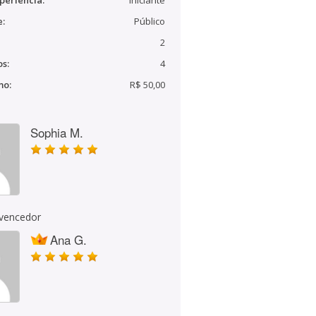
periência:
Iniciante
e:
Público
2
s:
4
mo:
R$ 50,00
Sophia M.
 vencedor
Ana G.