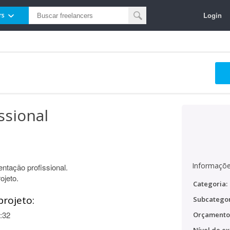
Login
rs
ssional
Informaçõe
ntação profissional.
ojeto.
Categoria:
projeto:
Subcategor
:32
Orçamento