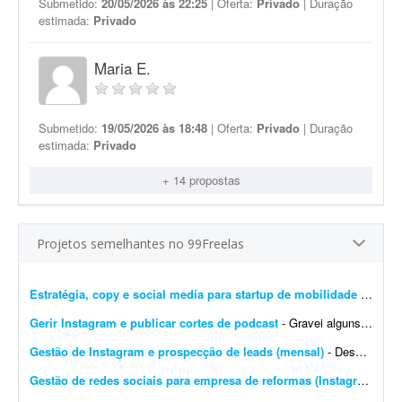
Submetido:
20/05/2026 às 22:25
| Oferta:
Privado
| Duração
estimada:
Privado
Maria E.
Submetido:
19/05/2026 às 18:48
| Oferta:
Privado
| Duração
estimada:
Privado
+ 14 propostas
Projetos semelhantes no 99Freelas
Estratégia, copy e social media para startup de mobilidade
- Busco um profissional freelancer ou microagência para um projeto inicial de conteúdo, posicionamento digital e gestão de redes sociais da YUZZA, uma startup de mobilidade em fas...
Gerir Instagram e publicar cortes de podcast
- Gravei alguns episódios de podcast e preciso de alguém para postar e gerir meu Instagram ? não tenho paciência para isso kkk. Eu já tenho 7 podcasts gravados que ...
Gestão de Instagram e prospecção de leads (mensal)
- Descrição Busco um(a) freelancer para apoiar o marketing de uma startup SaaS voltada para o mercado de body piercing. O objetivo é executar atividades de marketing durante 30...
Gestão de redes sociais para empresa de reformas (Instagram e TikTok)