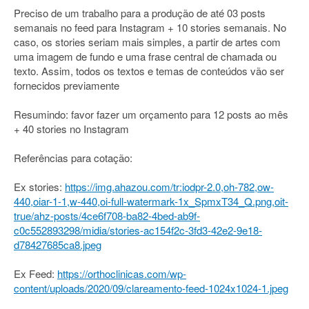
Preciso de um trabalho para a produção de até 03 posts
semanais no feed para Instagram + 10 stories semanais. No
caso, os stories seriam mais simples, a partir de artes com
uma imagem de fundo e uma frase central de chamada ou
texto. Assim, todos os textos e temas de conteúdos vão ser
fornecidos previamente
Resumindo: favor fazer um orçamento para 12 posts ao mês
+ 40 stories no Instagram
Referências para cotação:
Ex stories:
https://img.ahazou.com/tr:iodpr-2.0,oh-782,ow-
440,oiar-1-1,w-440,oi-full-watermark-1x_SpmxT34_Q.png,oit-
true/ahz-posts/4ce6f708-ba82-4bed-ab9f-
c0c552893298/midia/stories-ac154f2c-3fd3-42e2-9e18-
d78427685ca8.jpeg
Ex Feed:
https://orthoclinicas.com/wp-
content/uploads/2020/09/clareamento-feed-1024x1024-1.jpeg