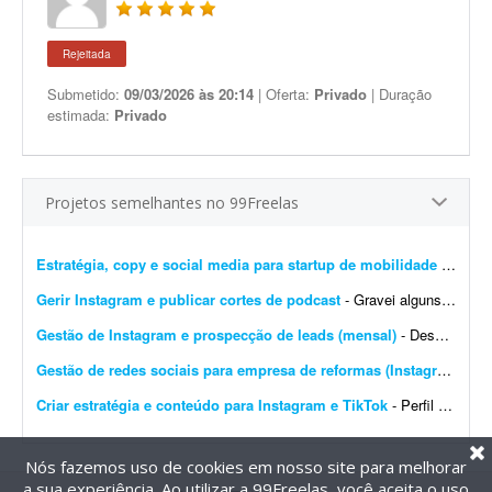
Rejeitada
Submetido:
09/03/2026 às 20:14
| Oferta:
Privado
| Duração
estimada:
Privado
Projetos semelhantes no 99Freelas
Estratégia, copy e social media para startup de mobilidade
- Busco um profissional freelancer ou microagência para um projeto inicial de conteúdo, posicionamento digital e gestão de redes sociais da YUZZA, uma startup de mobilidade em fas...
Gerir Instagram e publicar cortes de podcast
- Gravei alguns episódios de podcast e preciso de alguém para postar e gerir meu Instagram ? não tenho paciência para isso kkk. Eu já tenho 7 podcasts gravados que ...
Gestão de Instagram e prospecção de leads (mensal)
- Descrição Busco um(a) freelancer para apoiar o marketing de uma startup SaaS voltada para o mercado de body piercing. O objetivo é executar atividades de marketing durante 30...
Gestão de redes sociais para empresa de reformas (Instagram e TikTok)
Criar estratégia e conteúdo para Instagram e TikTok
- Perfil procurado Estamos procurando um(a) freelancer criativo(a), de preferência em início de carreira, para nos ajudar a crescer o Instagram e o TikTok do nosso Airbnb Bangalô ...
Nós fazemos uso de cookies em nosso site para melhorar
a sua experiência. Ao utilizar a 99Freelas, você aceita o uso