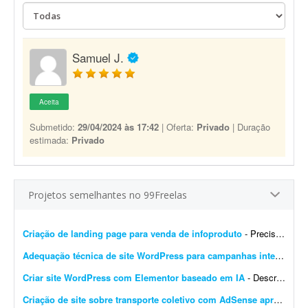
Samuel J.
Aceita
Submetido:
29/04/2024 às 17:42
| Oferta:
Privado
| Duração
estimada:
Privado
Projetos semelhantes no 99Freelas
Criação de landing page para venda de infoproduto
- Preciso de profissional que crie uma landing page que gere conversão para infoproduto. A página deve ter conteúdo e layout focados em vendas, com elementos que incentivem a con...
Adequação técnica de site WordPress para campanhas internacionais
Criar site WordPress com Elementor baseado em IA
- Descrição do Projeto: Candidate-se se você tem experiência comprovada com essa demanda. Envie junto à proposta sites que fez com Elementor, incluindo wireframes/ar...
Criação de site sobre transporte coletivo com AdSense aprovado
- 