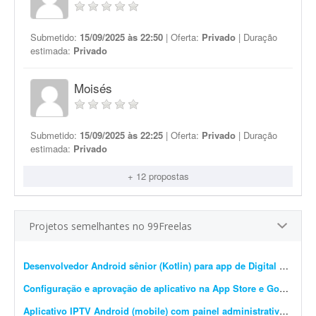
Submetido:
15/09/2025 às 22:50
| Oferta:
Privado
| Duração
estimada:
Privado
Moisés
Submetido:
15/09/2025 às 22:25
| Oferta:
Privado
| Duração
estimada:
Privado
+ 12 propostas
Projetos semelhantes no 99Freelas
Desenvolvedor Android sênior (Kotlin) para app de Digital Signage 24/7
Configuração e aprovação de aplicativo na App Store e Google Play
Aplicativo IPTV Android (mobile) com painel administrativo M3U
- 