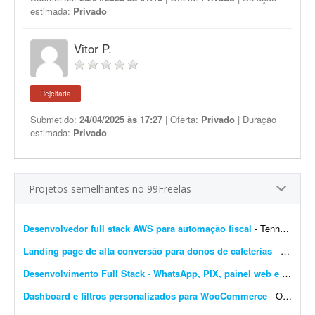
estimada:
Privado
Vitor P.
Rejeitada
Submetido:
24/04/2025 às 17:27
| Oferta:
Privado
| Duração
estimada:
Privado
Projetos semelhantes no 99Freelas
Desenvolvedor full stack AWS para automação fiscal
- Tenho uma plataforma de automação fiscal rodando em AWS - ela pega os dados do sistema do cliente, calcula os impostos e emite a nota fiscal automaticamente. Preciso de alguém...
Landing page de alta conversão para donos de cafeterias
- Sou gestor de tráfego especializado em cafeterias e cafés e preciso de uma landing page de alta conversão para captar leads (donos de cafeterias) que chegam pelos meus an&uacut...
Desenvolvimento Full Stack - WhatsApp, PIX, painel web e automação
Dashboard e filtros personalizados para WooCommerce
- Olá pessoal, Preciso transformar o dashboard padrão do WooCommerce em um painel diferenciado para clientes e vendedores; procuro solução via plugin ou via código...