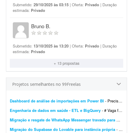
Submetido:
29/10/2025 às 03:15
| Oferta:
Privado
| Duração
estimada:
Privado
Bruno B.
Submetido:
13/10/2025 às 13:20
| Oferta:
Privado
| Duração
estimada:
Privado
+ 13 propostas
Projetos semelhantes no 99Freelas
Dashboard de análise de importações em Power BI
- Preciso de um profissional em Power BI para me auxiliar no desenvolvimento de um dashboard de análise de importações de certos produtos na América do Sul. Meu conhecime...
Engenharia de dados em saúde - ETL e BigQuery
- # Vaga freelancer - Especialista em Dados de Saúde (Pleno/Sênior) | ETL, BigQuery e Integração de Sistemas ## Sobre o projeto Buscamos um profissional, nível Ple...
Migração e resgate de WhatsApp Messenger travado para WhatsApp Business
Migração do Supabase do Lovable para instância própria
- Migração do projeto Supabase atualmente hospedado no Lovable para uma instância própria, sem migração de dados. Escopo do trabalho: - Criar novo projeto no...