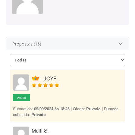
Propostas (16)
_JOYF_
Aceita
Submetido:
09/09/2024 às 18:46
| Oferta:
Privado
| Duração
estimada:
Privado
Multi S.