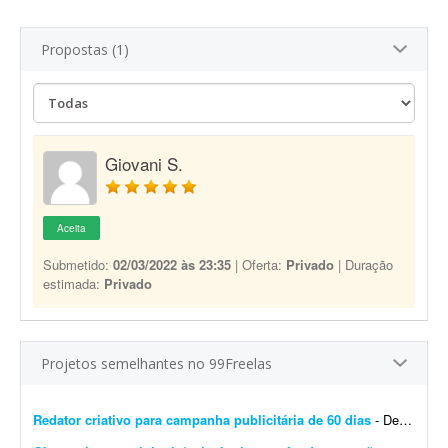
Propostas (1)
Giovani S.
Aceita
Submetido:
02/03/2022 às 23:35
| Oferta:
Privado
| Duração
estimada:
Privado
Projetos semelhantes no 99Freelas
Redator criativo para campanha publicitária de 60 dias
- Desenvolver supervisão editorial, definição de objetivos, escrita de títulos e blocos de texto e definição do estilo de campanha para uma campanha publicit...