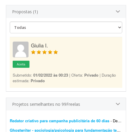
Propostas (1)
Giulia I.
Aceita
Submetido:
01/02/2022 às 00:23
| Oferta:
Privado
| Duração
estimada:
Privado
Projetos semelhantes no 99Freelas
Redator criativo para campanha publicitária de 60 dias
- Desenvolver supervisão editorial, definição de objetivos, escrita de títulos e blocos de texto e definição do estilo de campanha para uma campanha publicit...
Ghostwriter - sociologia/psicologia para fundamentação teórica
- I