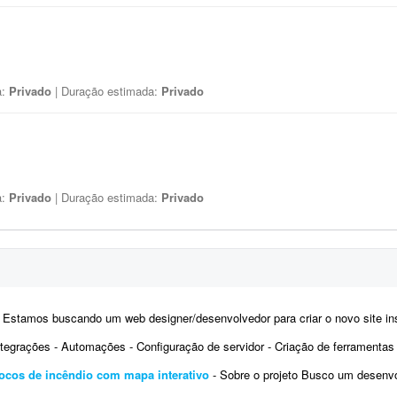
a:
Privado
| Duração estimada:
Privado
a:
Privado
| Duração estimada:
Privado
 Estamos buscando um web designer/desenvolvedor para criar o novo site institucional da BonaFruta Sorvetes. Nossa princi
ntegrações - Automações - Configuração de servidor - Criação de ferramentas Exemplo 
ocos de incêndio com mapa interativo
- Sobre o projeto Busco um desenvolvedor experiente para criar uma plataforma web de mo