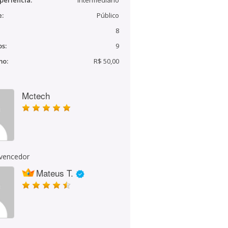
periência:
Intermediário
e:
Público
8
s:
9
mo:
R$ 50,00
Mctech
 vencedor
Mateus T.