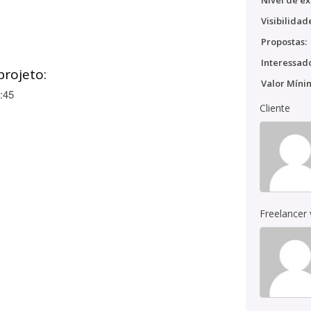
Nível de ex
Visibilidad
Propostas:
Interessado
projeto:
Valor Míni
:45
Cliente
Freelancer