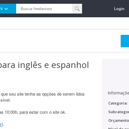
Login
rs
para inglês e espanhol
Informaçõe
que seu site tenha as opções de serem lidos
sível.
Categoria:
s 10:00h, para estar com o site ok.
Subcategor
Orçamento
r
).