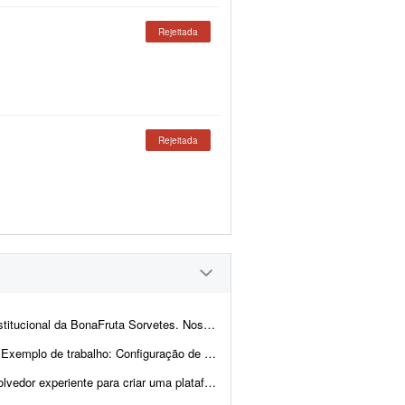
Rejeitada
Rejeitada
pal referência de experiência, qualidade visual, navegaç&a...
de trabalho: Configuração de VPS, scrap...
nitoramento ambiental em tempo real, com foco principal na visualização de focos de incêndi...