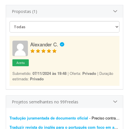
Propostas (1)
Alexander C.
Aceita
Submetido:
07/11/2024 às 19:48
| Oferta:
Privado
| Duração
estimada:
Privado
Projetos semelhantes no 99Freelas
Tradução juramentada de documento oficial
- Preciso contratar um tradutor público juramentado para realizar a tradução oficial de um documento. O documento será utilizado para fins oficiais, portanto a tradu&cced...
Traduzir revista do inglês para o português com foco em aprendizagem