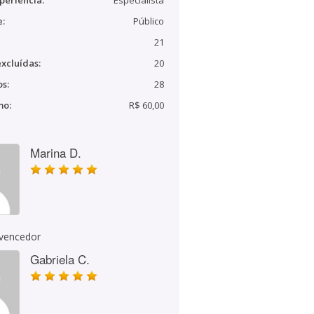
periência:
Especialista
e:
Público
21
xcluídas:
20
s:
28
mo:
R$ 60,00
Marina D.
 vencedor
Gabriela C.