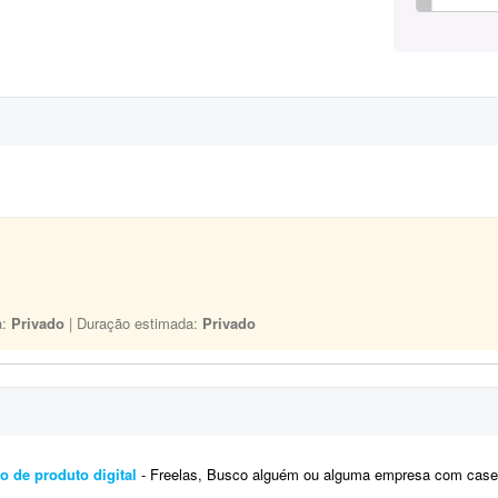
a:
Privado
| Duração estimada:
Privado
o de produto digital
- Freelas, Busco alguém ou alguma empresa com cases recentes e números/ganhos reais dentro d