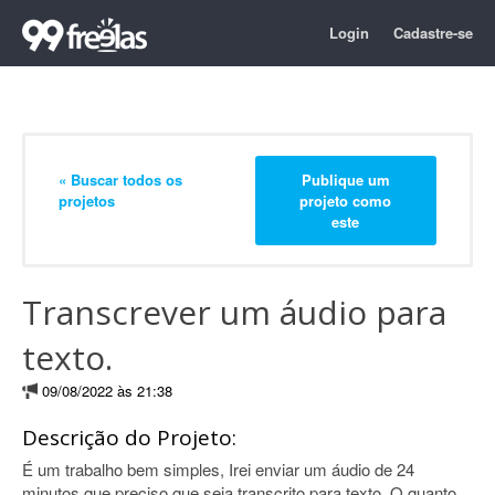
Login
Cadastre-se
« Buscar todos os
Publique um
projetos
projeto como
este
Transcrever um áudio para
texto.
09/08/2022 às 21:38
Descrição do Projeto:
É um trabalho bem simples, Irei enviar um áudio de 24
minutos que preciso que seja transcrito para texto. O quanto