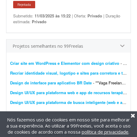
Rejeitada
Submetido:
11/03/2025 às 15:22
| Oferta:
Privado
| Duração
estimada:
Privado
Projetos semelhantes no 99Freelas
Criar site em WordPress e Elementor com design criativo
- Olá! Estou procurando um(a) web designer freelancer para desenvolver o website de um projeto simples, voltado para ensinamentos, desenvolvimento pessoal e espiritualidade. O site ser&aacut...
Recriar identidade visual, logotipo e sites para corretora e transportadora
Design de interface para aplicativo BR Date
- **Vaga Freelancer - Web Designer** Estamos em busca de um(a) **Web Designer Freelancer** criativo(a) e comprometido(a) para desenvolver layouts modernos e funcionais para projetos web. Projeto pa...
Design UI/UX para plataforma web e app de recursos terapêuticos infantis
Design UI/UX para plataforma de busca inteligente (web e app)
- So
Nós fazemos uso de cookies em nosso site para melhorar
a sua experiência. Ao utilizar a 99Freelas, você aceita o uso
@2014-2026 99Freelas. Todos os direitos reservados.
de cookies de acordo com a nossa
política de privacidade
.
Termos de uso
|
Política de privacidade