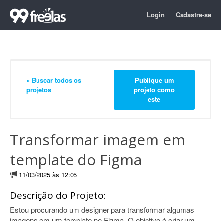
Login
Cadastre-se
« Buscar todos os
Publique um
projetos
projeto como
este
Transformar imagem em
template do Figma
11/03/2025 às 12:05
Descrição do Projeto:
Estou procurando um designer para transformar algumas
imagens em um template no Figma. O objetivo é criar um