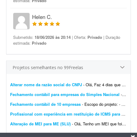
estimada:
Privado
Helen C.
Submetido:
18/06/2026 às 20:14
| Oferta:
Privado
| Duração
estimada:
Privado
Projetos semelhantes no 99Freelas
Alterar nome da razão social do CNPJ
- Olá, Faz 4 dias que abri um CNPJ novo no Simples Nacional. Precisei abrir uma conta no TikTok e o CPF aparece com meu nome de casada; por isso houve divergência no nome registrado na ...
Fechamento contábil para empresas do Simples Nacional
- - Fechamento contábil de 30 empresas do Simples Nacional, referente a 2025. - Entrega com contas conciliadas e demonstrativo de composição de contas. - Empresas prestadoras de ...
Fechamento contábil de 10 empresas
- Escopo do projeto: - Fechamento contábil de 10 empresas, período de janeiro a junho. - Entrega com contas conciliadas e composição de contas. - Empresas, majoritariament...
Profissional com experiência em restituição de ICMS para produtor rural
Alteração de MEI para ME (SLU)
- Olá, Tenho um MEI que foi desenquadrado em 01/2026 por excesso de faturamento. Preciso fazer a alteração de MEI para ME (SLU). CNPJ: 57215203000112 Por favor, quem tiver int...