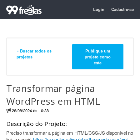
Login
Cadastre-se
« Buscar todos os
Publique um
projetos
projeto como
este
Transformar página
WordPress em HTML
28/08/2024 às 10:38
Descrição do Projeto:
Preciso transformar a página em HTML/CSS/JS disponível no
link a seguir:
https://expertlucrativo.roberthresende.com/wel-