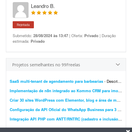
Leandro B.
Rejeitada
Submetido:
28/08/2024 às 13:47
| Oferta:
Privado
| Duração
estimada:
Privado
Projetos semelhantes no 99Freelas
SaaS multi-tenant de agendamento para barbearias
- Descrição do projeto Sistema SaaS multi-tenant de agendamento para barbearias - ou seja, uma única plataforma que atende várias barbearias diferentes, cada uma com seus...
Implementação de n8n integrado ao Kommo CRM para imobiliária
Criar 30 sites WordPress com Elementor, blog e área de membros
Configuração da API Oficial do WhatsApp Business para 3 instâncias
Integração API PHP com ANTT/RNTRC (cadastro e inclusão)
- Prec