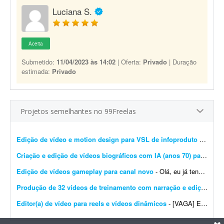
Luciana S.
Aceita
Submetido:
11/04/2023 às 14:02
| Oferta:
Privado
| Duração
estimada:
Privado
Projetos semelhantes no 99Freelas
Edição de vídeo e motion design para VSL de infoproduto
- Estamos em busca de um editor de vídeo e motion designer talentoso e detalhista para assumir a pós-produção de um curso digital. O projeto consiste na ediç&atild...
Criação e edição de vídeos biográficos com IA (anos 70) para YouTube
Edição de vídeos gameplay para canal novo
- Olá, eu já tenho um canal e gostaria de começar a alimentar um segundo canal de games com uma estética mais dark, no estilo do 'kksaiko'. https://youtube.com/...
Produção de 32 vídeos de treinamento com narração e edição
- Pre
Editor(a) de vídeo para reels e vídeos dinâmicos
- [VAGA] Editor(a) de vídeo freelancer - parceria mensal fixa (remoto) Olá, pessoal! Somos uma agência de marketing digital em fase de expansão e estamos buscando um(a) ed...