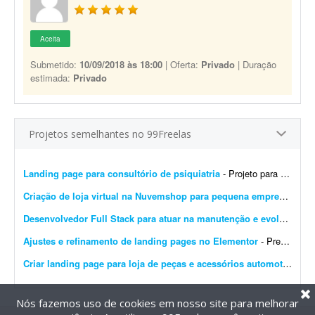
Aceita
Submetido:
10/09/2018 às 18:00
| Oferta:
Privado
| Duração
estimada:
Privado
Projetos semelhantes no 99Freelas
Landing page para consultório de psiquiatria
- Projeto para criação de landing page para consultório de psiquiatria. Escopo do projeto: Desenvolvimento completo da landing page. Design moderno, limpo e com foco em convers&...
Criação de loja virtual na Nuvemshop para pequena empresa
- Prec
Desenvolvedor Full Stack para atuar na manutenção e evolução de uma plataforma SaaS
Ajustes e refinamento de landing pages no Elementor
- Preciso de alguém para finalizar o desenvolvimento de 14 landing pages no Elementor. É um projeto rápido e de baixa complexidade. O cenário atual: As páginas j&...
Criar landing page para loja de peças e acessórios automotivos
- P
Nós fazemos uso de cookies em nosso site para melhorar