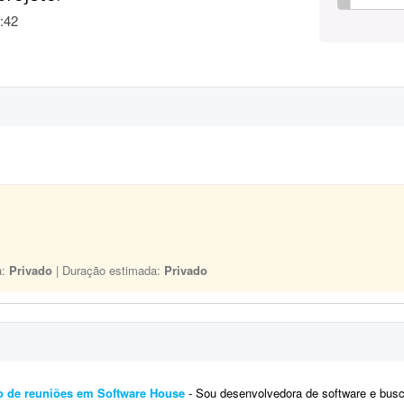
:42
a:
Privado
| Duração estimada:
Privado
 de reuniões em Software House
- Sou desenvolvedora de software e busco um especialista ou agência de prospecção B2B para 