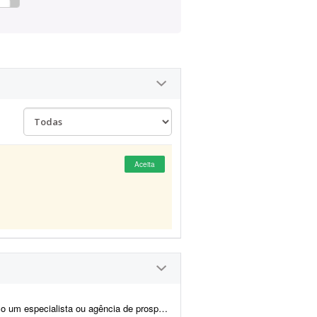
Aceita
conduzir uma campanha pontual de outbound sales. O objetivo principal é gerar opo...