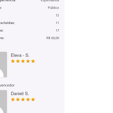
periência:
Especialista
e:
Público
12
xcluídas:
11
s:
17
mo:
R$ 60,00
Eleva - S.
 vencedor
Danieli S.