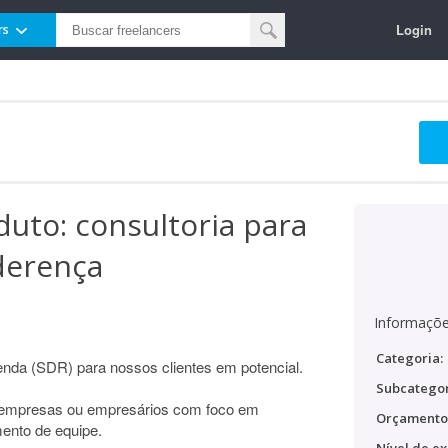
Login
rs
duto: consultoria para
derença
Informaçõe
Categoria:
enda (SDR) para nossos clientes em potencial.
Subcategor
a empresas ou empresários com foco em
Orçamento
mento de equipe.