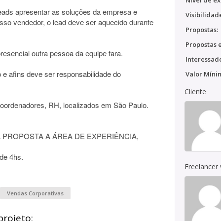
Nível de ex
eads apresentar as soluções da empresa e
Visibilidad
so vendedor, o lead deve ser aquecido durante
Propostas:
Propostas e
resencial outra pessoa da equipe fara.
Interessado
 e afins deve ser responsabilidade do
Valor Míni
Cliente
, Coordenadores, RH, localizados em São Paulo.
NA PROPOSTA A ÁREA DE EXPERIÊNCIA,
de 4hs.
Freelancer
Vendas Corporativas
projeto: