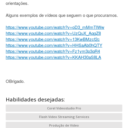
orientações.
Alguns exemplos de vídeos que seguem o que procuramos.
https://www.youtube.com/watch?v=oD3_mMmTIWw
https://www.youtube.com/watch?v=UzQuX_AqgZ8
https://www.youtube.com/watch?v=13KwBMzcf2c
https://www.youtube.com/watch?v=HHSaAb0hQTY
https://www.youtube.com/watch?v=Fz1ym3p3qR4
https://www.youtube.com/watch?v=KKAH30aS8LA
OBrigado.
Habilidades desejadas:
Corel Videostudio Pro
Flash Video Streaming Services
Produção de Video