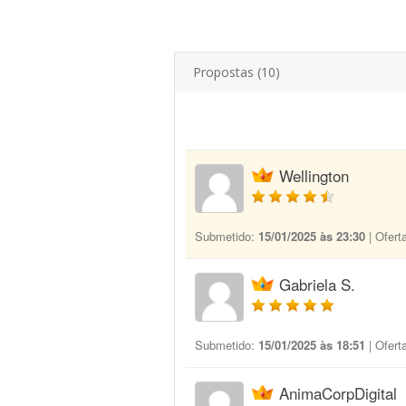
Propostas (10)
Wellington
Submetido:
15/01/2025 às 23:30
| Ofert
Gabriela S.
Submetido:
15/01/2025 às 18:51
| Ofert
AnimaCorpDigital