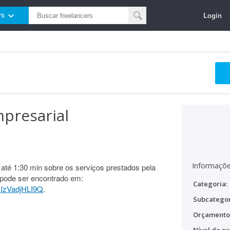
Login
rs
presarial
Informaçõe
até 1:30 min sobre os serviços prestados pela
pode ser encontrado em:
Categoria:
DIzVadjHLI9Q
.
Subcategor
Orçamento