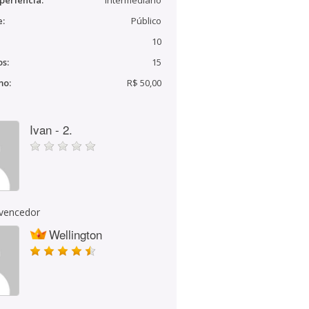
periência:
Intermediário
e:
Público
10
s:
15
mo:
R$ 50,00
Ivan - 2.
 vencedor
Wellington