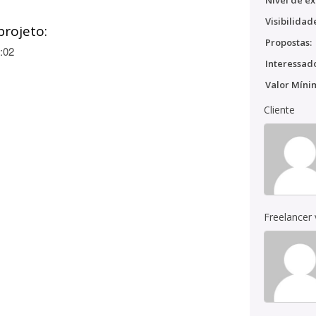
Nível de ex
Visibilidad
projeto:
Propostas:
:02
Interessado
Valor Míni
Cliente
Freelancer