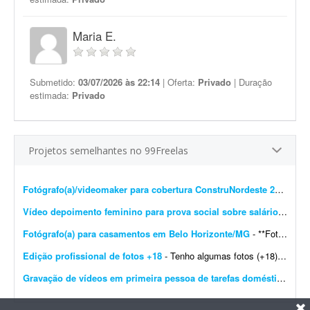
Maria E.
Submetido:
03/07/2026 às 22:14
| Oferta:
Privado
| Duração
estimada:
Privado
Projetos semelhantes no 99Freelas
Fotógrafo(a)/videomaker para cobertura ConstruNordeste 2026 em Salvador
Vídeo depoimento feminino para prova social sobre salário-maternidade
Fotógrafo(a) para casamentos em Belo Horizonte/MG
- **Fotógrafo(a) freelancer para cobertura de casamento - Belo Horizonte/MG** Estou procurando um(a) fotógrafo(a) freelancer para atuar na cobertura de um casamento em Belo Horizonte/M...
Edição profissional de fotos +18
- Tenho algumas fotos (+18) e preciso que você melhore a qualidade e deixe o resultado bastante profissional. As imagens são para uso no meu site de trabalho. Gostaria que, se poss&iacu...
Gravação de vídeos em primeira pessoa de tarefas domésticas
- Es