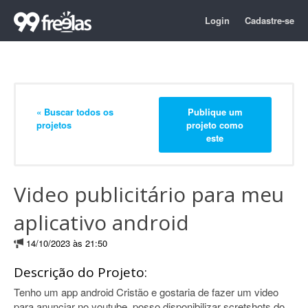
Login
Cadastre-se
« Buscar todos os
Publique um
projetos
projeto como
este
Video publicitário para meu
aplicativo android
14/10/2023 às 21:50
Descrição do Projeto:
Tenho um app android Cristão e gostaria de fazer um video
para anunciar no youtube, posso disponibilizar scretshots do