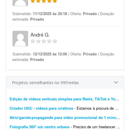
Submetido:
11/12/2025 às 20:18
| Oferta:
Privado
| Duração
estimada:
Privado
André G.
Submetido:
12/12/2025 às 12:06
| Oferta:
Privado
| Duração
estimada:
Privado
Projetos semelhantes no 99Freelas
Edição de vídeos verticais simples para Reels, TikTok e YouTube Shorts
Criador UGC - vídeos para criativos
- Estamos à procura de um(a) criador(a) UGC para gravar alguns vídeos que usaremos como criativos no lançamento da nossa nova plataforma para o ramo de venda de seguidores, curti...
Atriz/garota-propaganda para vídeo promocional de 1 minuto
- Gra
Fotografia 360° em centro urbano
- Preciso de um freelancer que possua uma câmera 360° para realizar uma captura fotográfica rápida em um centro urbano. Pode ser em qualquer cidade com grande tráfego....