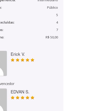
periência:
Intermediário
e:
Público
5
xcluídas:
4
s:
7
mo:
R$ 50,00
Erick V.
 vencedor
EDVAN S.