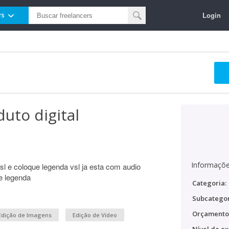
Login
rs
duto digital
Informaçõe
l e coloque legenda vsl ja esta com audio
e legenda
Categoria:
Subcategor
Orçamento
Edição de Imagens
Edição de Vídeo