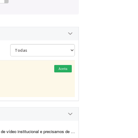
Aceita
alguém que dê conta de umas 3 frentes: - Trechos feitos com IA ...