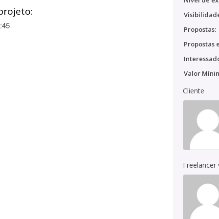
Nível de ex
projeto:
Visibilidad
:45
Propostas:
Propostas e
Interessado
Valor Míni
Cliente
Freelancer