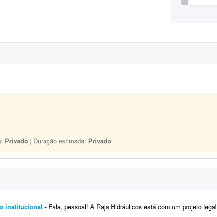
a:
Privado
| Duração estimada:
Privado
o institucional
- Fala, pessoal! A Raja Hidráulicos está com um projeto legal de vídeo institucional e precisamos de 