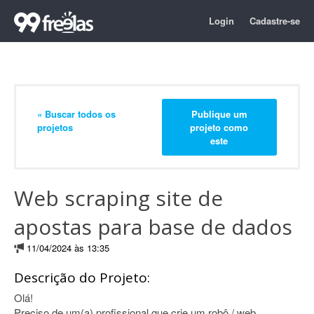
Login
Cadastre-se
« Buscar todos os
Publique um
projetos
projeto como
este
Web scraping site de
apostas para base de dados
11/04/2024 às 13:35
Descrição do Projeto:
Olá!
Preciso de um(a) profissional que crie um robô / web