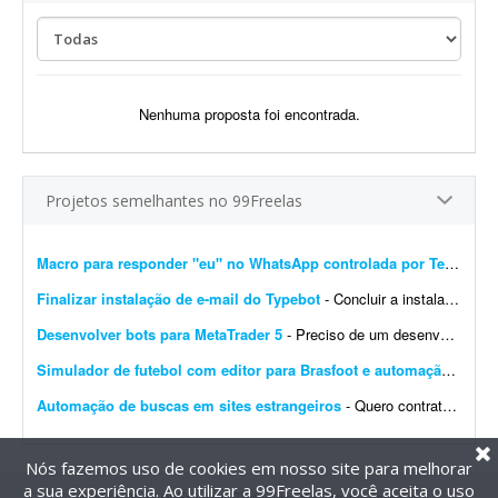
Nenhuma proposta foi encontrada.
Projetos semelhantes no 99Freelas
Macro para responder "eu" no WhatsApp controlada por Telegram
Finalizar instalação de e-mail do Typebot
- Concluir a instalação de e-mail do Typebot. Configurar SMTP, validar o envio de mensagens e integrar a funcionalidade com a instância atual. Entregar documentação ...
Desenvolver bots para MetaTrader 5
- Preciso de um desenvolvedor para criar um bot para operar day trade na B3. O robô deve ser desenvolvido para MetaTrader 5. Por favor, apresente exemplos de bots já desenvolvidos, bem ...
Simulador de futebol com editor para Brasfoot e automação
- Desen
Automação de buscas em sites estrangeiros
- Quero contratar um serviço para realizar um projeto de automação para buscas automáticas em sites estrangeiros. Preferência por implementação em Pyth...
Nós fazemos uso de cookies em nosso site para melhorar
a sua experiência. Ao utilizar a 99Freelas, você aceita o uso
@2014-2026 99Freelas. Todos os direitos reservados.