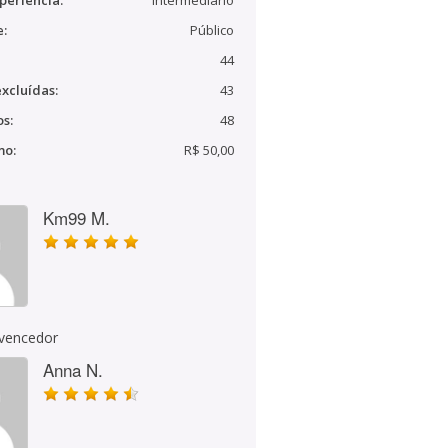
periência:
Intermediário
e:
Público
44
xcluídas:
43
s:
48
mo:
R$ 50,00
Km99 M.
 vencedor
Anna N.