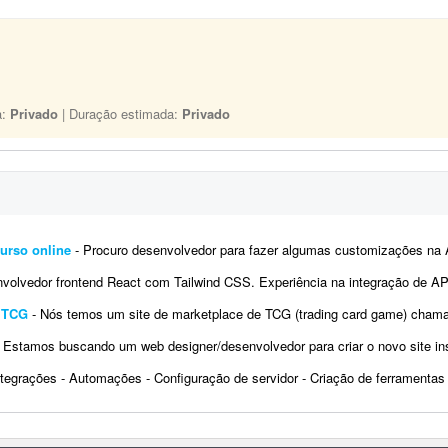
a:
Privado
| Duração estimada:
Privado
urso online
- Procuro desenvolvedor para fazer algumas customizações na API do Fluxer (fluxer.app) para uso em um curso onli
vedor frontend React com Tailwind CSS. Experiência na integração de APIs REST e autenticação por tok
e TCG
- Nós temos um site de marketplace de TCG (trading card game) chamado Capital Collectibles e gostaria de um programador front-e
 Estamos buscando um web designer/desenvolvedor para criar o novo site institucional da BonaFruta Sorvetes. Nossa princi
ntegrações - Automações - Configuração de servidor - Criação de ferramentas Exemplo 