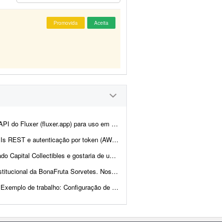
Promovida
Aceita
ne. A ideia é manter praticamente toda a estrutura atual da plata...
en (AWS Cognito é diferencial). O design j&aacut...
nd e back-end para nos ajudar a revisar a estrutura e validar a p...
pal referência de experiência, qualidade visual, navegaç&a...
de trabalho: Configuração de VPS, scrap...