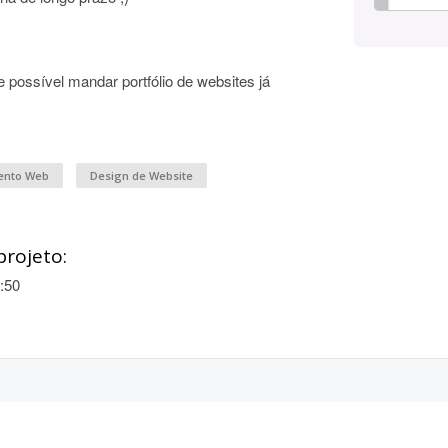
e possível mandar portfólio de websites já
ento Web
Design de Website
projeto:
:50