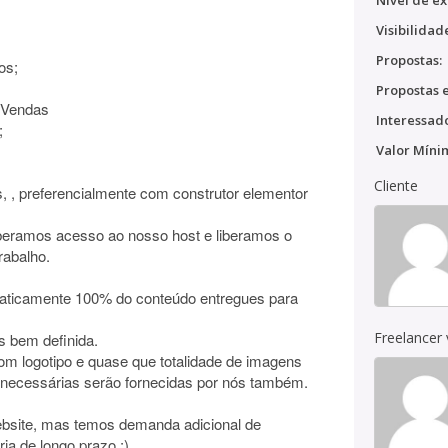
Nível de ex
Visibilidad
Propostas:
os;
Propostas e
 Vendas
Interessado
;
Valor Míni
Cliente
, , preferencialmente com construtor elementor
liberamos acesso ao nosso host e liberamos o
rabalho.
praticamente 100% do conteúdo entregues para
Freelancer
s bem definida.
com logotipo e quase que totalidade de imagens
 necessárias serão fornecidas por nós também.
website, mas temos demanda adicional de
ia de longo prazo ;)