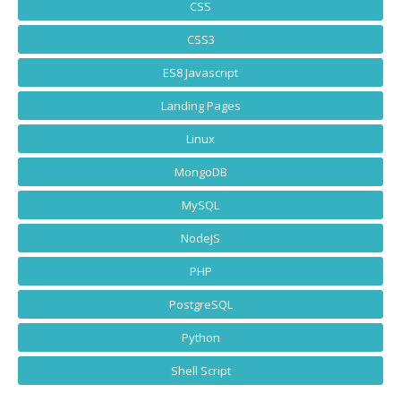
CSS
CSS3
ES8 Javascript
Landing Pages
Linux
MongoDB
MySQL
NodeJS
PHP
PostgreSQL
Python
Shell Script