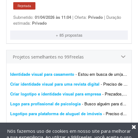
Rejeitada
Submetido:
01/04/2026 às 11:04
| Oferta:
Privado
| Duração
estimada:
Privado
+ 85 propostas
Projetos semelhantes no 99Freelas
Identidade visual para casamento
- Estou em busca de um(a) designer para desenvolver a identidade visual para o meu casamento. O estilo será inspirado no universo medieval/encantado; temos como referência O Senhor dos A...
Criar identidade visual para uma revista digital
- Preciso de uma identidade visual para uma revista digital. Logo, destaques, materiais de apoio, como caneca, camisa, todo branding.
Criar logotipo e identidade visual para empresa
- Prezados, tenho uma pessoa em mente para o trabalho e a direcionarei a este projeto. Trata-se da criação de logotipo e identidade visual para a empresa do agronegócio Agromation.
Logo para profissional de psicologia
- Busco alguém para desenvolver uma identidade visual para meu instagram como profissional de psicologia.
Logotipo para plataforma de aluguel de imóveis
- Preciso de um designer para produzir os arquivos finais de um logotipo já 100% definido. Não é um trabalho de criação ou conceito - o logotipo, as cores, a tipogr...
Nós fazemos uso de cookies em nosso site para melhorar
a sua experiência. Ao utilizar a 99Freelas, você aceita o uso