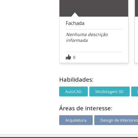
Fachada
Nenhuma descrição
informada
0
Habilidades:
AutoCAD
Modelagem 3D
Áreas de interesse:
Arquitetura
Design de Interiore