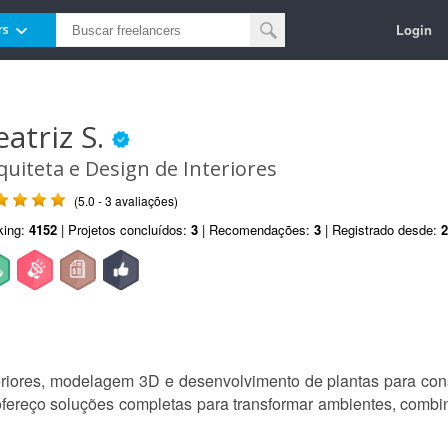
Login
rs
eatriz S.
quiteta e Design de Interiores
(5.0 - 3 avaliações)
king:
4152
| Projetos concluídos:
3
| Recomendações:
3
| Registrado desde:
2
teriores, modelagem 3D e desenvolvimento de plantas para con
 ofereço soluções completas para transformar ambientes, combi