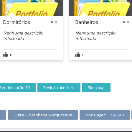
Dormitórios
Banheiros
1
2
1
2
Nenhuma descrição
Nenhuma descrição
informada
informada
0
0
Renderização 3D
Revit Architecture
Sketchup
s
Outra - Engenharia & Arquitetura
Modelagem 3D & CAD