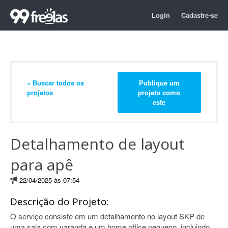
Login
Cadastre-se
« Buscar todos os
Publique um
projetos
projeto como
este
Detalhamento de layout
para apê
22/04/2025 às 07:54
Descrição do Projeto:
O serviço consiste em um detalhamento no layout SKP de
uma sala com varanda e um home office pequeno, incluindo