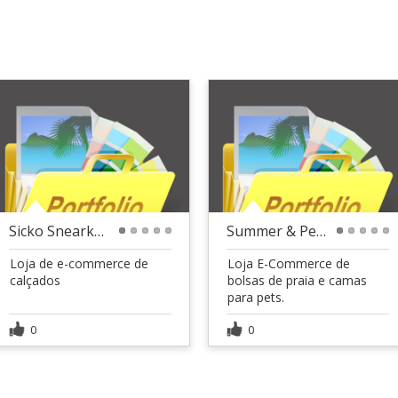
Sicko Snearkers
Summer & Pets
1
2
3
4
5
1
2
3
4
5
Loja de e-commerce de
Loja E-Commerce de
calçados
bolsas de praia e camas
para pets.
0
0