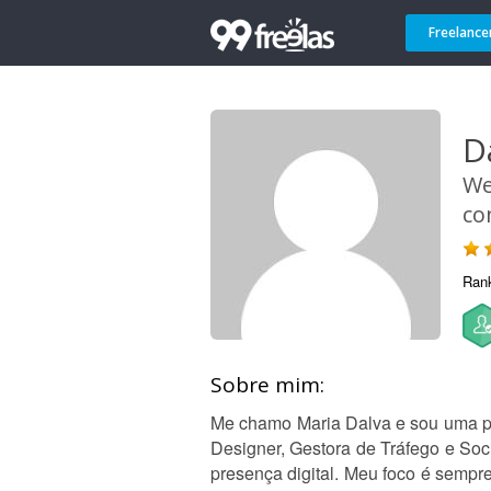
Freelance
D
We
co
Ran
Sobre mim:
Me chamo Maria Dalva e sou uma pr
Designer, Gestora de Tráfego e So
presença digital. Meu foco é sempr