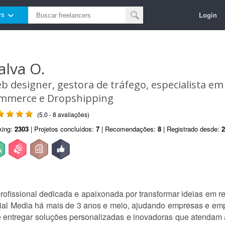
Login
rs
alva O.
b designer, gestora de tráfego, especialista em 
mmerce e Dropshipping
(5.0 - 8 avaliações)
king:
2303
| Projetos concluídos:
7
| Recomendações:
8
| Registrado desde:
2
ofissional dedicada e apaixonada por transformar ideias em r
cial Media há mais de 3 anos e meio, ajudando empresas e em
e entregar soluções personalizadas e inovadoras que atendam