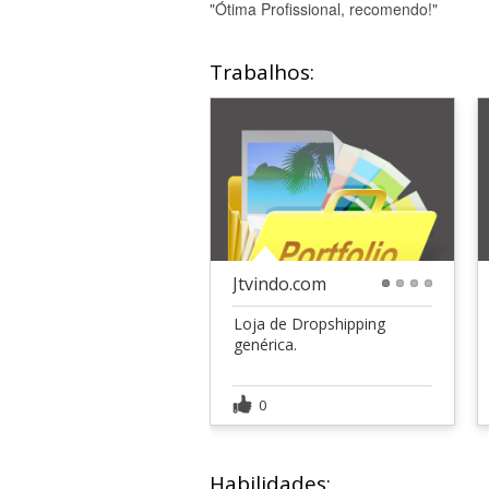
"Ótima Profissional, recomendo!"
Trabalhos:
Jtvindo.com
1
2
3
4
Loja de Dropshipping
genérica.
0
Habilidades: