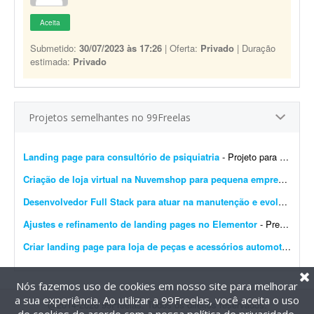
Aceita
Submetido:
30/07/2023 às 17:26
| Oferta:
Privado
| Duração
estimada:
Privado
Projetos semelhantes no 99Freelas
Landing page para consultório de psiquiatria
- Projeto para criação de landing page para consultório de psiquiatria. Escopo do projeto: Desenvolvimento completo da landing page. Design moderno, limpo e com foco em convers&...
Criação de loja virtual na Nuvemshop para pequena empresa
- Prec
Desenvolvedor Full Stack para atuar na manutenção e evolução de uma plataforma SaaS
Ajustes e refinamento de landing pages no Elementor
- Preciso de alguém para finalizar o desenvolvimento de 14 landing pages no Elementor. É um projeto rápido e de baixa complexidade. O cenário atual: As páginas j&...
Criar landing page para loja de peças e acessórios automotivos
- P
Nós fazemos uso de cookies em nosso site para melhorar
a sua experiência. Ao utilizar a 99Freelas, você aceita o uso
@2014-2026 99Freelas. Todos os direitos reservados.