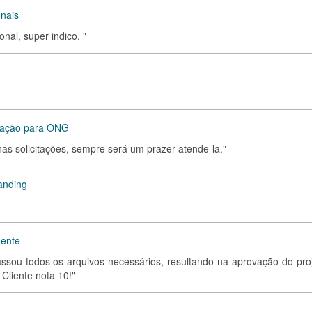
onais
nal, super indico. "
oação para ONG
nas solicitações, sempre será um prazer atende-la."
anding
gente
assou todos os arquivos necessários, resultando na aprovação do proj
Cliente nota 10!"