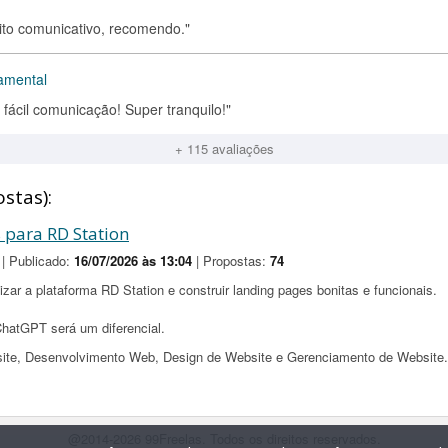
muito comunicativo, recomendo."
amental
 fácil comunicação! Super tranquilo!"
+ 115 avaliações
stas):
 para RD Station
| Publicado:
16/07/2026 às 13:04
| Propostas:
74
zar a plataforma RD Station e construir landing pages bonitas e funcionais.
ChatGPT será um diferencial.
site, Desenvolvimento Web, Design de Website e Gerenciamento de Website.
@2014-2026 99Freelas. Todos os direitos reservados.