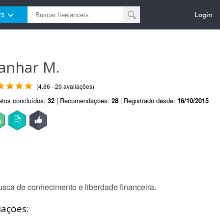
Login
rs
anhar M.
(4.86 - 29 avaliações)
etos concluídos:
32
| Recomendações:
28
| Registrado desde:
16/10/2015
sca de conhecimento e liberdade financeira.
iações: