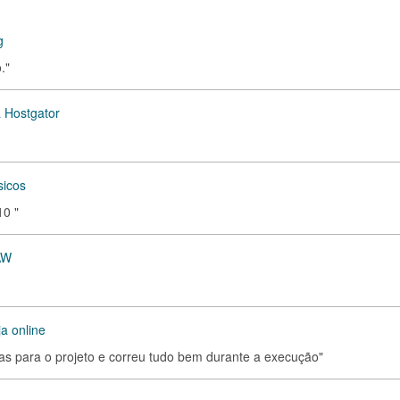
g
."
a Hostgator
sicos
10 "
AW
a online
as para o projeto e correu tudo bem durante a execução"