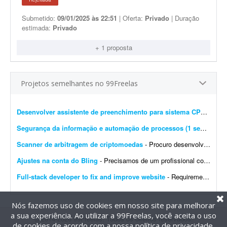
Submetido:
09/01/2025 às 22:51
| Oferta:
Privado
| Duração
estimada:
Privado
+ 1 proposta
Projetos semelhantes no 99Freelas
Desenvolver assistente de preenchimento para sistema CPROEIS
-
Segurança da informação e automação de processos (1 semana)
- 
Scanner de arbitragem de criptomoedas
- Procuro desenvolvedor full stack para criar uma plataforma profissional e scanner de arbitragem de criptomoedas, semelhante às principais soluções internacionais do mercado, po...
Ajustes na conta do Bling
- Precisamos de um profissional com experiência em e-commerce e em configurações no Bling. Atualmente temos a conta de um cliente integrada com loja própria, Mercado Livre,...
Full-stack developer to fix and improve website
- Requirements: - Basic to intermediate full-stack development skills - Experience with front-end and back-end web development - Ability to troubleshoot bugs and make small improvements - Good commu...
Nós fazemos uso de cookies em nosso site para melhorar
a sua experiência. Ao utilizar a 99Freelas, você aceita o uso
@2014-2026 99Freelas. Todos os direitos reservados.
de cookies de acordo com a nossa
política de privacidade
.