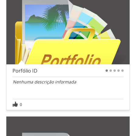
Porfólio ID
1
2
3
4
5
Nenhuma descrição informada
0