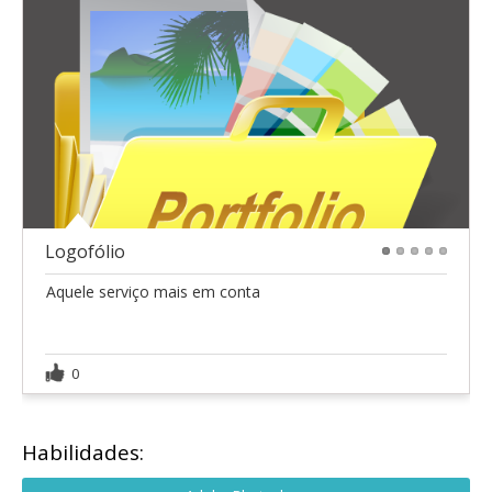
Logofólio
1
2
3
4
5
Aquele serviço mais em conta
0
Habilidades: