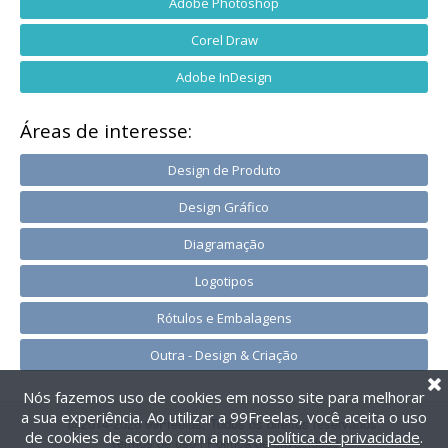
Adobe Photoshop
Corel Draw
Adobe InDesign
Áreas de interesse:
Design de Produto
Design Gráfico
Diagramação
Logotipos
Rótulos e Embalagens
Outra - Design & Criação
Nós fazemos uso de cookies em nosso site para melhorar
a sua experiência. Ao utilizar a 99Freelas, você aceita o uso
@2014-2026 99Freelas. Todos os direitos reservados.
de cookies de acordo com a nossa
política de privacidade
.
Termos de uso
|
Política de privacidade