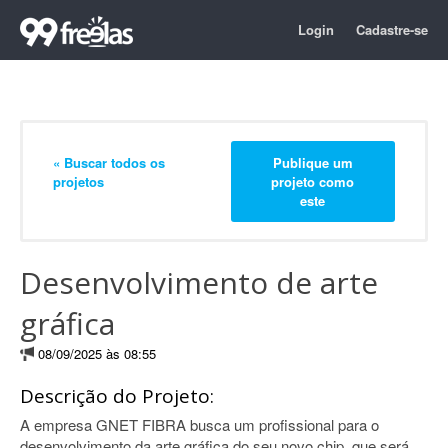
Login
Cadastre-se
« Buscar todos os
Publique um
projetos
projeto como
este
Desenvolvimento de arte
gráfica
08/09/2025 às 08:55
Descrição do Projeto:
A empresa GNET FIBRA busca um profissional para o
desenvolvimento da arte gráfica do seu novo chip, que será