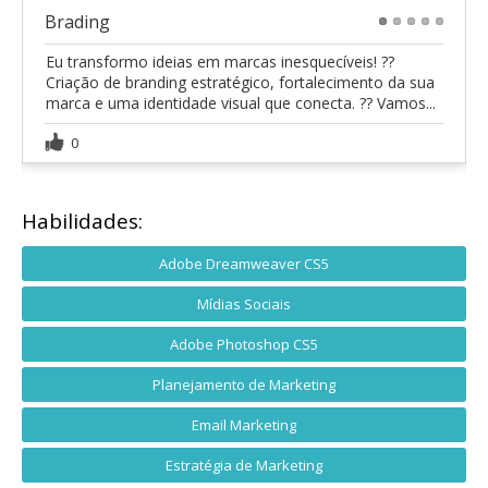
Brading
1
2
3
4
5
Eu transformo ideias em marcas inesquecíveis! ??
Criação de branding estratégico, fortalecimento da sua
marca e uma identidade visual que conecta. ?? Vamos...
0
Habilidades:
Adobe Dreamweaver CS5
Mídias Sociais
Adobe Photoshop CS5
Planejamento de Marketing
Email Marketing
Estratégia de Marketing