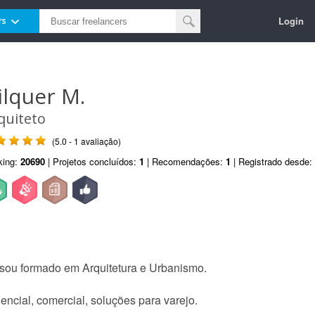
Login
rs
ilquer M.
quiteto
(5.0 - 1 avaliação)
king:
20690
| Projetos concluídos:
1
| Recomendações:
1
| Registrado desde:
 sou formado em Arquitetura e Urbanismo.
encial, comercial, soluções para varejo.