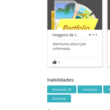
Imagens de trabalhos realizados
1
2
3
Nenhuma descrição
informada
1
Habilidades:
Animação 3D
Animação
Sketchup