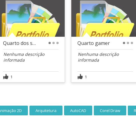
Quarto dos sonhos
Quarto gamer
1
2
3
1
2
3
Nenhuma descrição
Nenhuma descrição
informada
informada
1
1
Animação 2D
Arquitetura
AutoCAD
Corel Draw
R