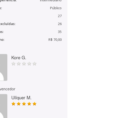
periência:
Intermediário
e:
Público
27
xcluídas:
26
s:
35
mo:
R$ 70,00
Kore G.
 vencedor
Uilquer M.