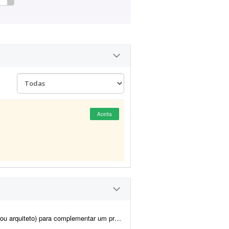
Aceita
 de residência unifamiliar com telhado de quatro águas. Já tenho pronto e fornece...