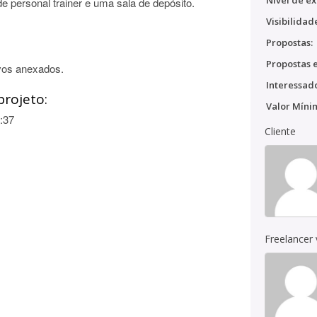
Nível de ex
de personal trainer e uma sala de depósito.
Visibilidad
Propostas:
Propostas e
vos anexados.
Interessado
projeto:
Valor Míni
:37
Cliente
Freelancer