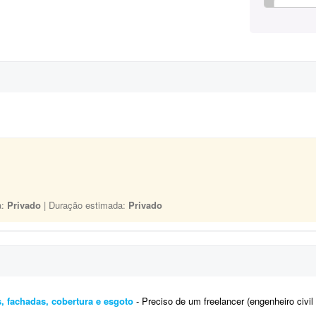
a:
Privado
| Duração estimada:
Privado
s, fachadas, cobertura e esgoto
- Preciso de um freelancer (engenheiro civil ou arquiteto) para complementar um projeto executivo