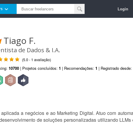
Login
rs
Tiago F.
entista de Dados & I.A.
(5.0 - 1 avaliação)
king:
10700
| Projetos concluídos:
1
| Recomendações:
1
| Registrado desde:
ial aplicada a negócios e ao Marketing Digital. Atuo com au
o desenvolvimento de soluções personalizadas utilizando LL