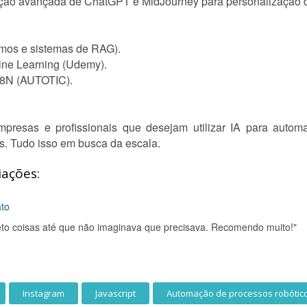
cação avançada de ChatGPT e MidJourney para personalização 
os e sistemas de RAG).
ine Learning (Udemy).
 N8N (AUTOTIC).
mpresas e profissionais que desejam utilizar IA para automa
s. Tudo isso em busca da escala.
iações:
ato
jeto coisas até que não imaginava que precisava. Recomendo muito!"
Instagram
Javascript
Automação de processos robótic