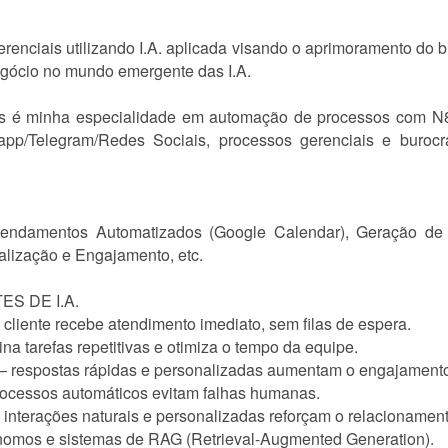
renciais utilizando I.A. aplicada visando o aprimoramento do 
Negócio no mundo emergente das I.A.
is é minha especialidade em automação de processos com N8N
sapp/Telegram/Redes Sociais, processos gerenciais e burocr
gendamentos Automatizados (Google Calendar), Geração de 
lização e Engajamento, etc.
S DE I.A.
cliente recebe atendimento imediato, sem filas de espera.
ina tarefas repetitivas e otimiza o tempo da equipe.
– respostas rápidas e personalizadas aumentam o engajament
processos automáticos evitam falhas humanas.
interações naturais e personalizadas reforçam o relacionament
nomos e sistemas de RAG (Retrieval-Augmented Generation).