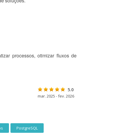
de soluções.
tizar processos, otimizar fluxos de
5.0
mar. 2025 - fev. 2026
os
PostgreSQL