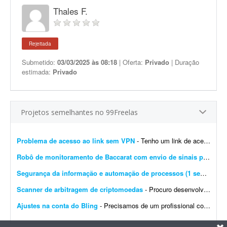
Thales F.
Rejeitada
Submetido:
03/03/2025 às 08:18
| Oferta:
Privado
| Duração
estimada:
Privado
Projetos semelhantes no 99Freelas
Problema de acesso ao link sem VPN
- Tenho um link de acesso web que funciona normalmente apenas quando a VPN do dispositivo está ativada. Quando tento acessar o mesmo link sem VPN, a página não carrega e apresen...
Robô de monitoramento de Baccarat com envio de sinais para Telegram
Segurança da informação e automação de processos (1 semana)
- 
Scanner de arbitragem de criptomoedas
- Procuro desenvolvedor full stack para criar uma plataforma profissional e scanner de arbitragem de criptomoedas, semelhante às principais soluções internacionais do mercado, po...
Ajustes na conta do Bling
- Precisamos de um profissional com experiência em e-commerce e em configurações no Bling. Atualmente temos a conta de um cliente integrada com loja própria, Mercado Livre,...